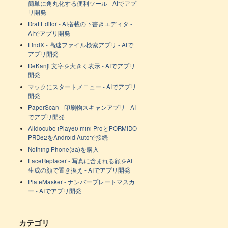
簡単に角丸化する便利ツール - AIでアプ
リ開発
DraftEditor - AI搭載の下書きエディタ -
AIでアプリ開発
FindX - 高速ファイル検索アプリ - AIで
アプリ開発
DeKanji 文字を大きく表示 - AIでアプリ
開発
マックにスタートメニュー - AIでアプリ
開発
PaperScan - 印刷物スキャンアプリ - AI
でアプリ開発
Alldocube iPlay60 mini ProとPORMIDO
PRD62をAndroid Autoで接続
Nothing Phone(3a)を購入
FaceReplacer - 写真に含まれる顔をAI
生成の顔で置き換え - AIでアプリ開発
PlateMasker - ナンバープレートマスカ
ー - AIでアプリ開発
カテゴリ