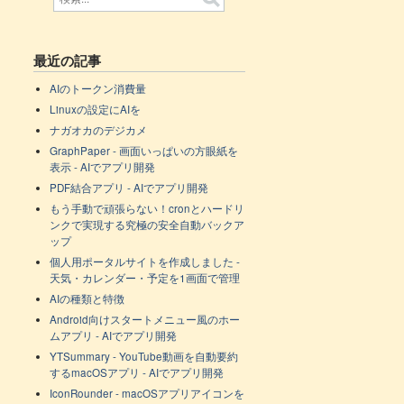
最近の記事
AIのトークン消費量
Linuxの設定にAIを
ナガオカのデジカメ
GraphPaper - 画面いっぱいの方眼紙を
表示 - AIでアプリ開発
PDF結合アプリ - AIでアプリ開発
もう手動で頑張らない！cronとハードリ
ンクで実現する究極の安全自動バックア
ップ
個人用ポータルサイトを作成しました -
天気・カレンダー・予定を1画面で管理
AIの種類と特徴
Android向けスタートメニュー風のホー
ムアプリ - AIでアプリ開発
YTSummary - YouTube動画を自動要約
するmacOSアプリ - AIでアプリ開発
IconRounder - macOSアプリアイコンを