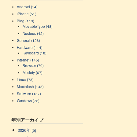
Android (14)
iPhone (51)
Blog (119)
MovableType (48)
Nucleus (42)
General (126)
Hardware (114)
Keyboard (18)
Internet (145)
Browser (70)
Modefy (67)
Linux (73)
Macintosh (148)
Software (137)
Windows (72)
年別アーカイブ
2026年 (5)