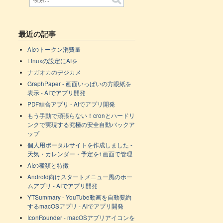
最近の記事
AIのトークン消費量
Linuxの設定にAIを
ナガオカのデジカメ
GraphPaper - 画面いっぱいの方眼紙を
表示 - AIでアプリ開発
PDF結合アプリ - AIでアプリ開発
もう手動で頑張らない！cronとハードリ
ンクで実現する究極の安全自動バックア
ップ
個人用ポータルサイトを作成しました -
天気・カレンダー・予定を1画面で管理
AIの種類と特徴
Android向けスタートメニュー風のホー
ムアプリ - AIでアプリ開発
YTSummary - YouTube動画を自動要約
するmacOSアプリ - AIでアプリ開発
IconRounder - macOSアプリアイコンを