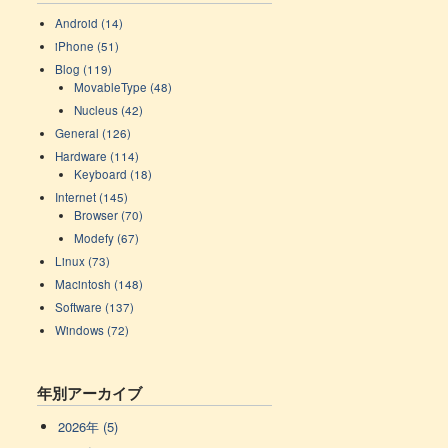
Android (14)
iPhone (51)
Blog (119)
MovableType (48)
Nucleus (42)
General (126)
Hardware (114)
Keyboard (18)
Internet (145)
Browser (70)
Modefy (67)
Linux (73)
Macintosh (148)
Software (137)
Windows (72)
年別アーカイブ
2026年 (5)