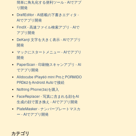
簡単に角丸化する便利ツール - AIでアプ
リ開発
DraftEditor - AI搭載の下書きエディタ -
AIでアプリ開発
FindX - 高速ファイル検索アプリ - AIで
アプリ開発
DeKanji 文字を大きく表示 - AIでアプリ
開発
マックにスタートメニュー - AIでアプリ
開発
PaperScan - 印刷物スキャンアプリ - AI
でアプリ開発
Alldocube iPlay60 mini ProとPORMIDO
PRD62をAndroid Autoで接続
Nothing Phone(3a)を購入
FaceReplacer - 写真に含まれる顔をAI
生成の顔で置き換え - AIでアプリ開発
PlateMasker - ナンバープレートマスカ
ー - AIでアプリ開発
カテゴリ