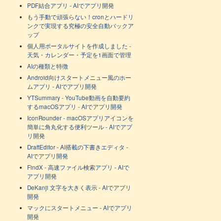
PDF結合アプリ - AIでアプリ開発
もう手動で頑張らない！cronとハードリ
ンクで実現する究極の安全自動バックア
ップ
個人用ポータルサイトを作成しました -
天気・カレンダー・予定を1画面で管理
AIの種類と特徴
Android向けスタートメニュー風のホー
ムアプリ - AIでアプリ開発
YTSummary - YouTube動画を自動要約
するmacOSアプリ - AIでアプリ開発
IconRounder - macOSアプリアイコンを
簡単に角丸化する便利ツール - AIでアプ
リ開発
DraftEditor - AI搭載の下書きエディタ -
AIでアプリ開発
FindX - 高速ファイル検索アプリ - AIで
アプリ開発
DeKanji 文字を大きく表示 - AIでアプリ
開発
マックにスタートメニュー - AIでアプリ
開発