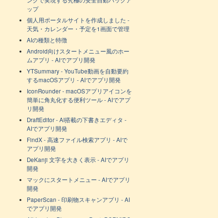
ンクで実現する究極の安全自動バックア
ップ
個人用ポータルサイトを作成しました -
天気・カレンダー・予定を1画面で管理
AIの種類と特徴
Android向けスタートメニュー風のホー
ムアプリ - AIでアプリ開発
YTSummary - YouTube動画を自動要約
するmacOSアプリ - AIでアプリ開発
IconRounder - macOSアプリアイコンを
簡単に角丸化する便利ツール - AIでアプ
リ開発
DraftEditor - AI搭載の下書きエディタ -
AIでアプリ開発
FindX - 高速ファイル検索アプリ - AIで
アプリ開発
DeKanji 文字を大きく表示 - AIでアプリ
開発
マックにスタートメニュー - AIでアプリ
開発
PaperScan - 印刷物スキャンアプリ - AI
でアプリ開発