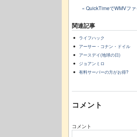
« QuickTimeでWMV
関連記事
ライフハック
アーサー・コナン・ドイル
アースデイ(地球の日)
ジョアンミロ
有料サーバーの方がお得?
コメント
コメント