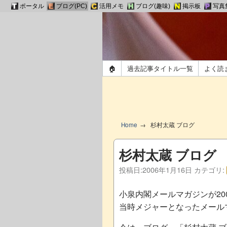
ポータル
ブログ(PC)
活用メモ
ブログ(趣味)
掲示板
写真
🏠
過去記事タイトル一覧
よく読
Home
杉村太蔵 ブログ
杉村太蔵 ブログ
投稿日:
2006年1月16日
カテゴリ:
小泉内閣メールマガジンが20
当時メジャーとなったメール