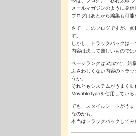
今は、ブログ。「杉村太蔵 
メールマガジンのように発信
ブログはあとから編集も可能
さて、このブログですが、眞
す。
しかし、トラックバックは一
内容は決して難しいものでは
ページランクは5なので、結
ふさわしくない内容のトラッ
うか。
それともシステムがうまく動
MovableTypeを使用し
でも、スタイルシートがうま
なのかも。
本当はトラックバックしてみ