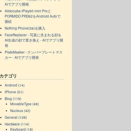
AIでアプリ開発
Alldocube iPlay60 mini Proと
PORMIDO PRD62をAndroid Autoで
接続
Nothing Phone(3a)を購入
FaceReplacer - 写真に含まれる顔を
AI生成の顔で置き換え - AIでアプリ開
発
PlateMasker - ナンバープレートマス
カー - AIでアプリ開発
カテゴリ
Android (14)
iPhone (51)
Blog (119)
MovableType (48)
Nucleus (42)
General (126)
Hardware (114)
Keyboard (18)