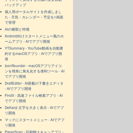
バックアップ
個人用ポータルサイトを作成しまし
た - 天気・カレンダー・予定を1画面
で管理
AIの種類と特徴
Android向けスタートメニュー風のホ
ームアプリ - AIでアプリ開発
YTSummary - YouTube動画を自動要
約するmacOSアプリ - AIでアプリ開
発
IconRounder - macOSアプリアイコ
ンを簡単に角丸化する便利ツール - AI
でアプリ開発
DraftEditor - AI搭載の下書きエディタ
- AIでアプリ開発
FindX - 高速ファイル検索アプリ - AI
でアプリ開発
DeKanji 文字を大きく表示 - AIでアプ
リ開発
マックにスタートメニュー - AIでアプ
リ開発
PaperScan - 印刷物スキャンアプリ -