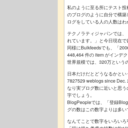
私のように至る所にテスト投
のブログのように自分で構築
ログをしている人の人数はわ
テクノラティジャパンでは、「
れています。」と今日現在で
同様にBulkfeedsでも、「2006/
448,464 件の item 
世界規模では、320万とい
日本だけだとどうなるかというと、ping
7827529 weblogs sin
なり実ブログ数に近いと思う
字でしょう。
BlogPeopleでは、「登録B
グの数はこの数字よりは多い
なんてことで数字をいろいろ