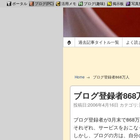
ポータル
ブログ(PC)
活用メモ
ブログ(趣味)
掲示板
写真
🏠
過去記事タイトル一覧
よく読
Home
ブログ登録者868万人
ブログ登録者868
投稿日:
2006年4月16日
カテゴリ:
ブログ登録者が3月末で868万
それぞれ、サービスをおこな
しかし、ブログの方は、自分