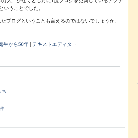
65万人、少なくとも月に1度ブログを更新しているアクテ
」ということでした。
れたブログということも言えるのではないでしょうか。
D誕生から50年
|
テキストエディタ »
っち
万件