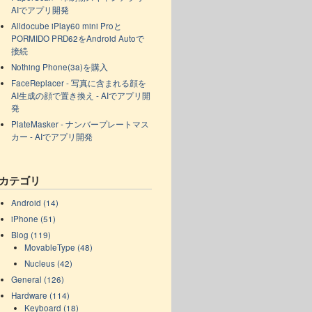
AIでアプリ開発
Alldocube iPlay60 mini Proと
PORMIDO PRD62をAndroid Autoで
接続
Nothing Phone(3a)を購入
FaceReplacer - 写真に含まれる顔を
AI生成の顔で置き換え - AIでアプリ開
発
PlateMasker - ナンバープレートマス
カー - AIでアプリ開発
カテゴリ
Android (14)
iPhone (51)
Blog (119)
MovableType (48)
Nucleus (42)
General (126)
Hardware (114)
Keyboard (18)