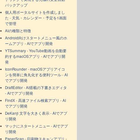
バックアップ
個人用ポータルサイトを作成しまし
た - 天気・カレンダー・予定を1画面
で管理
AIの種類と特徴
Android向けスタートメニュー風のホ
ームアプリ - AIでアプリ開発
YTSummary - YouTube動画を自動要
約するmacOSアプリ - AIでアプリ開
発
IconRounder - macOSアプリアイコ
ンを簡単に角丸化する便利ツール - AI
でアプリ開発
DraftEditor - AI搭載の下書きエディタ
- AIでアプリ開発
FindX - 高速ファイル検索アプリ - AI
でアプリ開発
DeKanji 文字を大きく表示 - AIでアプ
リ開発
マックにスタートメニュー - AIでアプ
リ開発
PaperScan - 印刷物スキャンアプリ -