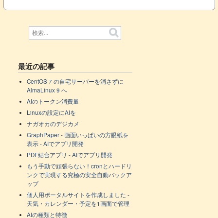
最近の記事
CentOS 7 の自宅サーバーを消さずに
AlmaLinux 9 へ
AIのトークン消費量
Linuxの設定にAIを
ナガオカのデジカメ
GraphPaper - 画面いっぱいの方眼紙を
表示 - AIでアプリ開発
PDF結合アプリ - AIでアプリ開発
もう手動で頑張らない！cronとハードリ
ンクで実現する究極の安全自動バックア
ップ
個人用ポータルサイトを作成しました -
天気・カレンダー・予定を1画面で管理
AIの種類と特徴