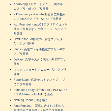
Android向けスタートメニュー風のホー
ムアプリ - AIでアプリ開発
YTSummary - YouTube動画を自動要約
するmacOSアプリ - AIでアプリ開発
IconRounder - macOSアプリアイコンを
簡単に角丸化する便利ツール - AIでアプ
リ開発
DraftEditor - AI搭載の下書きエディタ -
AIでアプリ開発
FindX - 高速ファイル検索アプリ - AIで
アプリ開発
DeKanji 文字を大きく表示 - AIでアプリ
開発
マックにスタートメニュー - AIでアプリ
開発
PaperScan - 印刷物スキャンアプリ - AI
でアプリ開発
Alldocube iPlay60 mini ProとPORMIDO
PRD62をAndroid Autoで接続
Nothing Phone(3a)を購入
FaceReplacer - 写真に含まれる顔をAI
生成の顔で置き換え - AIでアプリ開発