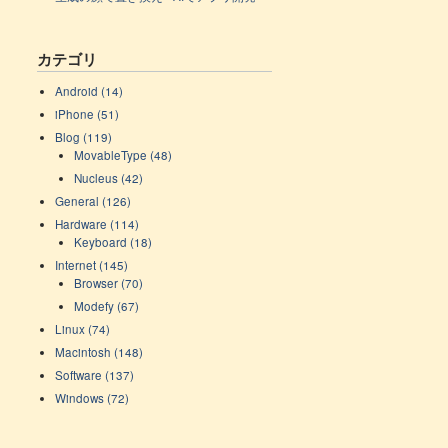
カテゴリ
Android (14)
iPhone (51)
Blog (119)
MovableType (48)
Nucleus (42)
General (126)
Hardware (114)
Keyboard (18)
Internet (145)
Browser (70)
Modefy (67)
Linux (74)
Macintosh (148)
Software (137)
Windows (72)