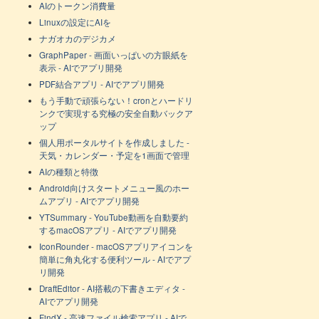
AIのトークン消費量
Linuxの設定にAIを
ナガオカのデジカメ
GraphPaper - 画面いっぱいの方眼紙を
表示 - AIでアプリ開発
PDF結合アプリ - AIでアプリ開発
もう手動で頑張らない！cronとハードリ
ンクで実現する究極の安全自動バックア
ップ
個人用ポータルサイトを作成しました -
天気・カレンダー・予定を1画面で管理
AIの種類と特徴
Android向けスタートメニュー風のホー
ムアプリ - AIでアプリ開発
YTSummary - YouTube動画を自動要約
するmacOSアプリ - AIでアプリ開発
IconRounder - macOSアプリアイコンを
簡単に角丸化する便利ツール - AIでアプ
リ開発
DraftEditor - AI搭載の下書きエディタ -
AIでアプリ開発
FindX - 高速ファイル検索アプリ - AIで