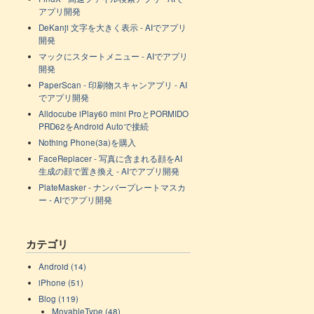
アプリ開発
DeKanji 文字を大きく表示 - AIでアプリ
開発
マックにスタートメニュー - AIでアプリ
開発
PaperScan - 印刷物スキャンアプリ - AI
でアプリ開発
Alldocube iPlay60 mini ProとPORMIDO
PRD62をAndroid Autoで接続
Nothing Phone(3a)を購入
FaceReplacer - 写真に含まれる顔をAI
生成の顔で置き換え - AIでアプリ開発
PlateMasker - ナンバープレートマスカ
ー - AIでアプリ開発
カテゴリ
Android (14)
iPhone (51)
Blog (119)
MovableType (48)