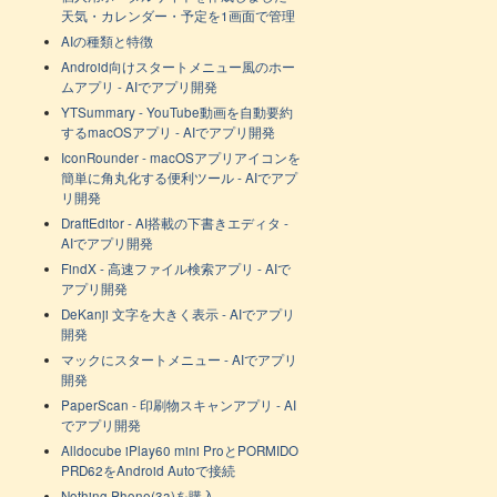
天気・カレンダー・予定を1画面で管理
AIの種類と特徴
Android向けスタートメニュー風のホー
ムアプリ - AIでアプリ開発
YTSummary - YouTube動画を自動要約
するmacOSアプリ - AIでアプリ開発
IconRounder - macOSアプリアイコンを
簡単に角丸化する便利ツール - AIでアプ
リ開発
DraftEditor - AI搭載の下書きエディタ -
AIでアプリ開発
FindX - 高速ファイル検索アプリ - AIで
アプリ開発
DeKanji 文字を大きく表示 - AIでアプリ
開発
マックにスタートメニュー - AIでアプリ
開発
PaperScan - 印刷物スキャンアプリ - AI
でアプリ開発
Alldocube iPlay60 mini ProとPORMIDO
PRD62をAndroid Autoで接続
Nothing Phone(3a)を購入