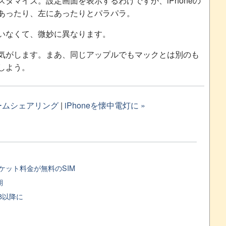
タマイズ。設定画面を表示するわけですか、iPhoneの
あったり、左にあったりとパラパラ。
いなくて、微妙に異なります。
気がします。まあ、同じアップルでもマックとは別のも
しよう。
 ホームシェアリング
|
iPhoneを懐中電灯に »
パケット料金が無料のSIM
期
OS8以降に