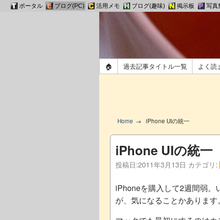
ポータル
ブログ(PC)
活用メモ
ブログ(趣味)
掲示板
写真
🏠
過去記事タイトル一覧
よく読
Home
iPhone UIの統一
iPhone UIの統一
投稿日:
2011年3月13日
カテゴリ:
iPhoneを購入して2週間
が、気になることかあります