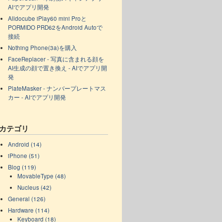
AIでアプリ開発
Alldocube iPlay60 mini Proと
PORMIDO PRD62をAndroid Autoで
接続
Nothing Phone(3a)を購入
FaceReplacer - 写真に含まれる顔を
AI生成の顔で置き換え - AIでアプリ開
発
PlateMasker - ナンバープレートマス
カー - AIでアプリ開発
カテゴリ
Android (14)
iPhone (51)
Blog (119)
MovableType (48)
Nucleus (42)
General (126)
Hardware (114)
Keyboard (18)