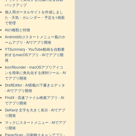
バックアップ
個人用ポータルサイトを作成しまし
た - 天気・カレンダー・予定を1画面
で管理
AIの種類と特徴
Android向けスタートメニュー風のホ
ームアプリ - AIでアプリ開発
YTSummary - YouTube動画を自動要
約するmacOSアプリ - AIでアプリ開
発
IconRounder - macOSアプリアイコ
ンを簡単に角丸化する便利ツール - AI
でアプリ開発
DraftEditor - AI搭載の下書きエディタ
- AIでアプリ開発
FindX - 高速ファイル検索アプリ - AI
でアプリ開発
DeKanji 文字を大きく表示 - AIでアプ
リ開発
マックにスタートメニュー - AIでアプ
リ開発
PaperScan - 印刷物スキャンアプリ -