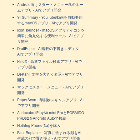
Android向けスタートメニュー風のホー
ムアプリ - AIでアプリ開発
YTSummary - YouTube動画を自動要約
するmacOSアプリ - AIでアプリ開発
IconRounder - macOSアプリアイコンを
簡単に角丸化する便利ツール - AIでアプ
リ開発
DraftEditor - AI搭載の下書きエディタ -
AIでアプリ開発
FindX - 高速ファイル検索アプリ - AIで
アプリ開発
DeKanji 文字を大きく表示 - AIでアプリ
開発
マックにスタートメニュー - AIでアプリ
開発
PaperScan - 印刷物スキャンアプリ - AI
でアプリ開発
Alldocube iPlay60 mini ProとPORMIDO
PRD62をAndroid Autoで接続
Nothing Phone(3a)を購入
FaceReplacer - 写真に含まれる顔をAI
生成の顔で置き換え - AIでアプリ開発