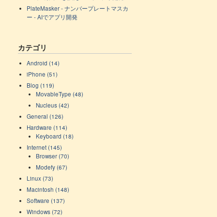
PlateMasker - ナンバープレートマスカ
ー - AIでアプリ開発
カテゴリ
Android (14)
iPhone (51)
Blog (119)
MovableType (48)
Nucleus (42)
General (126)
Hardware (114)
Keyboard (18)
Internet (145)
Browser (70)
Modefy (67)
Linux (73)
Macintosh (148)
Software (137)
Windows (72)