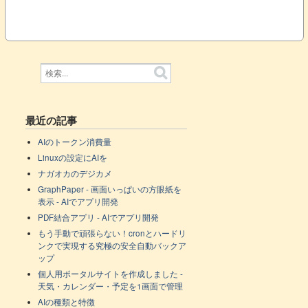
最近の記事
AIのトークン消費量
Linuxの設定にAIを
ナガオカのデジカメ
GraphPaper - 画面いっぱいの方眼紙を
表示 - AIでアプリ開発
PDF結合アプリ - AIでアプリ開発
もう手動で頑張らない！cronとハードリ
ンクで実現する究極の安全自動バックア
ップ
個人用ポータルサイトを作成しました -
天気・カレンダー・予定を1画面で管理
AIの種類と特徴