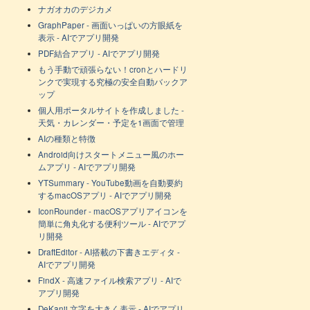
ナガオカのデジカメ
GraphPaper - 画面いっぱいの方眼紙を
表示 - AIでアプリ開発
PDF結合アプリ - AIでアプリ開発
もう手動で頑張らない！cronとハードリ
ンクで実現する究極の安全自動バックア
ップ
個人用ポータルサイトを作成しました -
天気・カレンダー・予定を1画面で管理
AIの種類と特徴
Android向けスタートメニュー風のホー
ムアプリ - AIでアプリ開発
YTSummary - YouTube動画を自動要約
するmacOSアプリ - AIでアプリ開発
IconRounder - macOSアプリアイコンを
簡単に角丸化する便利ツール - AIでアプ
リ開発
DraftEditor - AI搭載の下書きエディタ -
AIでアプリ開発
FindX - 高速ファイル検索アプリ - AIで
アプリ開発
DeKanji 文字を大きく表示 - AIでアプリ