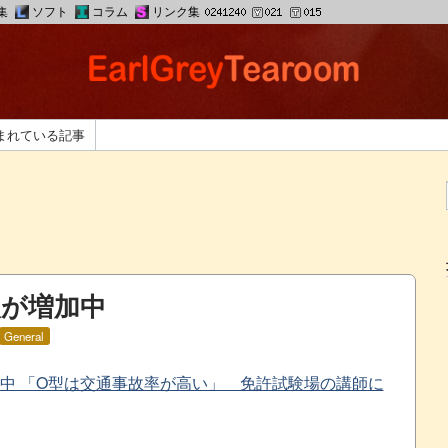
集
ソフト
コラム
リンク集
まれている記事
が増加中
General
中 「O型は交通事故率が高い」 免許試験場の講師に