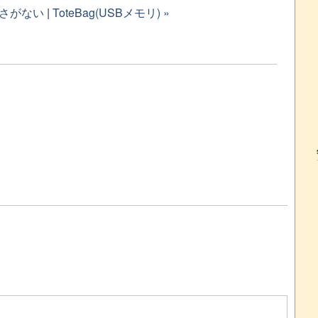
鮮さがない
|
ToteBag(USBメモリ) »