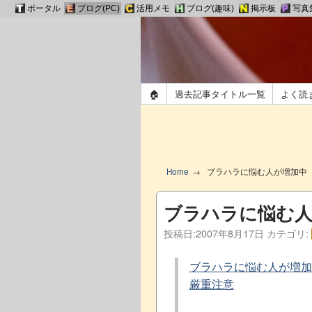
ポータル
ブログ(PC)
活用メモ
ブログ(趣味)
掲示板
写真
🏠
過去記事タイトル一覧
よく読
Home
ブラハラに悩む人が増加中
ブラハラに悩む人
投稿日:
2007年8月17日
カテゴリ:
ブラハラに悩む人が増加
厳重注意