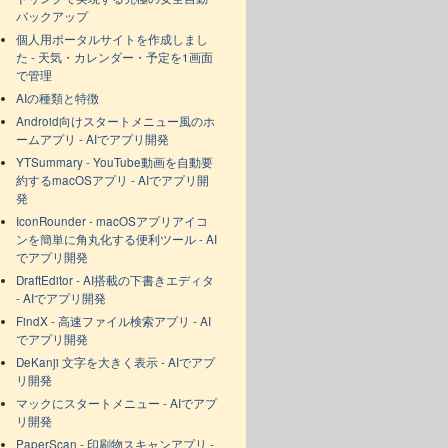
バックアップ
個人用ポータルサイトを作成しまし
た - 天気・カレンダー・予定を1画面
で管理
AIの種類と特徴
Android向けスタートメニュー風のホ
ームアプリ - AIでアプリ開発
YTSummary - YouTube動画を自動要
約するmacOSアプリ - AIでアプリ開
発
IconRounder - macOSアプリアイコ
ンを簡単に角丸化する便利ツール - AI
でアプリ開発
DraftEditor - AI搭載の下書きエディタ
- AIでアプリ開発
FindX - 高速ファイル検索アプリ - AI
でアプリ開発
DeKanji 文字を大きく表示 - AIでアプ
リ開発
マックにスタートメニュー - AIでアプ
リ開発
PaperScan - 印刷物スキャンアプリ -