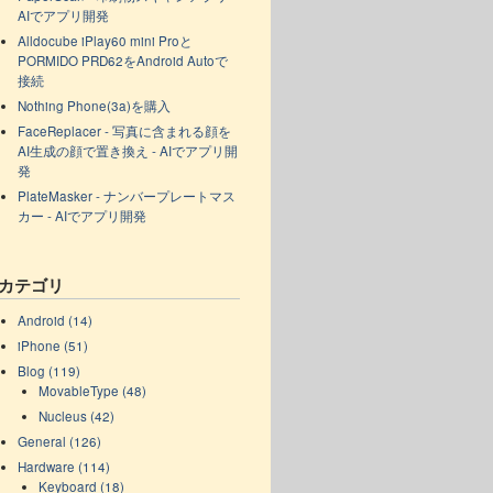
AIでアプリ開発
Alldocube iPlay60 mini Proと
PORMIDO PRD62をAndroid Autoで
接続
Nothing Phone(3a)を購入
FaceReplacer - 写真に含まれる顔を
AI生成の顔で置き換え - AIでアプリ開
発
PlateMasker - ナンバープレートマス
カー - AIでアプリ開発
カテゴリ
Android (14)
iPhone (51)
Blog (119)
MovableType (48)
Nucleus (42)
General (126)
Hardware (114)
Keyboard (18)