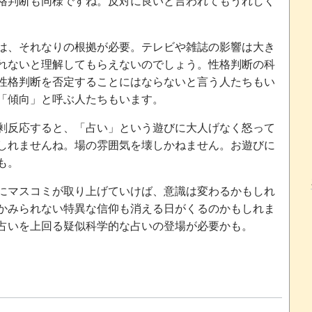
格判断も同様ですね。反対に良いと言われてもうれしく
は、それなりの根拠が必要。テレビや雑誌の影響は大き
れないと理解してもらえないのでしょう。性格判断の科
性格判断を否定することにはならないと言う人たちもい
「傾向」と呼ぶ人たちもいます。
剰反応すると、「占い」という遊びに大人げなく怒って
しれませんね。場の雰囲気を壊しかねません。お遊びに
も。
にマスコミが取り上げていけば、意識は変わるかもしれ
かみられない特異な信仰も消える日がくるのかもしれま
占いを上回る疑似科学的な占いの登場が必要かも。