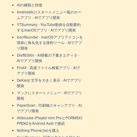
AIの種類と特徴
Android向けスタートメニュー風のホー
ムアプリ - AIでアプリ開発
YTSummary - YouTube動画を自動要約
するmacOSアプリ - AIでアプリ開発
IconRounder - macOSアプリアイコンを
簡単に角丸化する便利ツール - AIでアプ
リ開発
DraftEditor - AI搭載の下書きエディタ -
AIでアプリ開発
FindX - 高速ファイル検索アプリ - AIで
アプリ開発
DeKanji 文字を大きく表示 - AIでアプリ
開発
マックにスタートメニュー - AIでアプリ
開発
PaperScan - 印刷物スキャンアプリ - AI
でアプリ開発
Alldocube iPlay60 mini ProとPORMIDO
PRD62をAndroid Autoで接続
Nothing Phone(3a)を購入