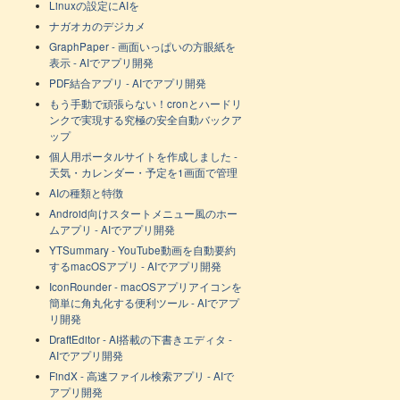
Linuxの設定にAIを
ナガオカのデジカメ
GraphPaper - 画面いっぱいの方眼紙を
表示 - AIでアプリ開発
PDF結合アプリ - AIでアプリ開発
もう手動で頑張らない！cronとハードリ
ンクで実現する究極の安全自動バックア
ップ
個人用ポータルサイトを作成しました -
天気・カレンダー・予定を1画面で管理
AIの種類と特徴
Android向けスタートメニュー風のホー
ムアプリ - AIでアプリ開発
YTSummary - YouTube動画を自動要約
するmacOSアプリ - AIでアプリ開発
IconRounder - macOSアプリアイコンを
簡単に角丸化する便利ツール - AIでアプ
リ開発
DraftEditor - AI搭載の下書きエディタ -
AIでアプリ開発
FindX - 高速ファイル検索アプリ - AIで
アプリ開発