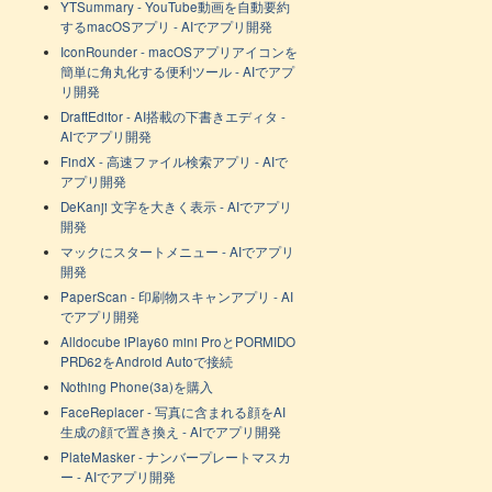
YTSummary - YouTube動画を自動要約
するmacOSアプリ - AIでアプリ開発
IconRounder - macOSアプリアイコンを
簡単に角丸化する便利ツール - AIでアプ
リ開発
DraftEditor - AI搭載の下書きエディタ -
AIでアプリ開発
FindX - 高速ファイル検索アプリ - AIで
アプリ開発
DeKanji 文字を大きく表示 - AIでアプリ
開発
マックにスタートメニュー - AIでアプリ
開発
PaperScan - 印刷物スキャンアプリ - AI
でアプリ開発
Alldocube iPlay60 mini ProとPORMIDO
PRD62をAndroid Autoで接続
Nothing Phone(3a)を購入
FaceReplacer - 写真に含まれる顔をAI
生成の顔で置き換え - AIでアプリ開発
PlateMasker - ナンバープレートマスカ
ー - AIでアプリ開発