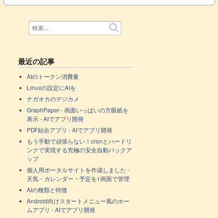
最近の記事
AIのトークン消費量
Linuxの設定にAIを
ナガオカのデジカメ
GraphPaper - 画面いっぱいの方眼紙を
表示 - AIでアプリ開発
PDF結合アプリ - AIでアプリ開発
もう手動で頑張らない！cronとハードリ
ンクで実現する究極の安全自動バックア
ップ
個人用ポータルサイトを作成しました -
天気・カレンダー・予定を1画面で管理
AIの種類と特徴
Android向けスタートメニュー風のホー
ムアプリ - AIでアプリ開発