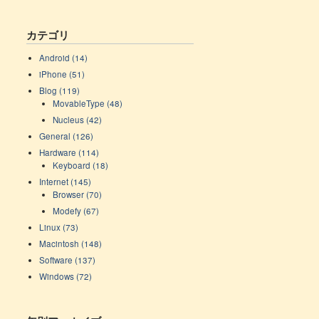
カテゴリ
Android (14)
iPhone (51)
Blog (119)
MovableType (48)
Nucleus (42)
General (126)
Hardware (114)
Keyboard (18)
Internet (145)
Browser (70)
Modefy (67)
Linux (73)
Macintosh (148)
Software (137)
Windows (72)