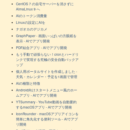
CentOS 7 の自宅サーバーを消さずに
AlmaLinux 9 へ
AIのトークン消費量
Linuxの設定にAIを
ナガオカのデジカメ
GraphPaper - 画面いっぱいの方眼紙を
表示 - AIでアプリ開発
PDF結合アプリ - AIでアプリ開発
もう手動で頑張らない！cronとハードリ
ンクで実現する究極の安全自動バックア
ップ
個人用ポータルサイトを作成しました -
天気・カレンダー・予定を1画面で管理
AIの種類と特徴
Android向けスタートメニュー風のホー
ムアプリ - AIでアプリ開発
YTSummary - YouTube動画を自動要約
するmacOSアプリ - AIでアプリ開発
IconRounder - macOSアプリアイコンを
簡単に角丸化する便利ツール - AIでアプ
リ開発