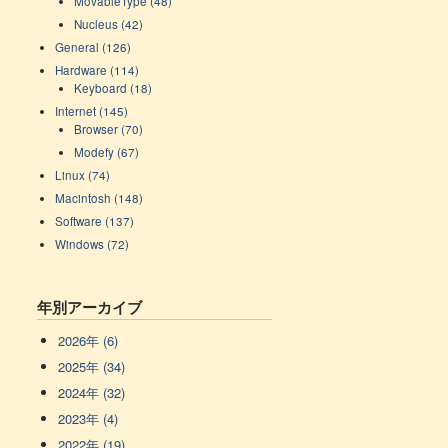
MovableType (48)
Nucleus (42)
General (126)
Hardware (114)
Keyboard (18)
Internet (145)
Browser (70)
Modefy (67)
Linux (74)
Macintosh (148)
Software (137)
Windows (72)
年別アーカイブ
2026年 (6)
2025年 (34)
2024年 (32)
2023年 (4)
2022年 (19)