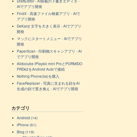
DraftEditor - AI搭載の下書きエディタ -
AIでアプリ開発
FindX - 高速ファイル検索アプリ - AIで
アプリ開発
DeKanji 文字を大きく表示 - AIでアプリ
開発
マックにスタートメニュー - AIでアプリ
開発
PaperScan - 印刷物スキャンアプリ - AI
でアプリ開発
Alldocube iPlay60 mini ProとPORMIDO
PRD62をAndroid Autoで接続
Nothing Phone(3a)を購入
FaceReplacer - 写真に含まれる顔をAI
生成の顔で置き換え - AIでアプリ開発
カテゴリ
Android (14)
iPhone (51)
Blog (119)