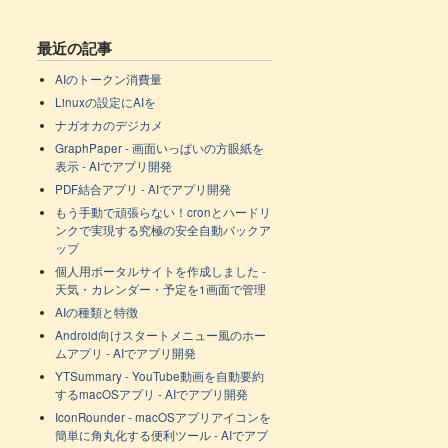
最近の記事
AIのトークン消費量
Linuxの設定にAIを
ナガオカのデジカメ
GraphPaper - 画面いっぱいの方眼紙を
表示 - AIでアプリ開発
PDF結合アプリ - AIでアプリ開発
もう手動で頑張らない！cronとハードリ
ンクで実現する究極の安全自動バックア
ップ
個人用ポータルサイトを作成しました -
天気・カレンダー・予定を1画面で管理
AIの種類と特徴
Android向けスタートメニュー風のホー
ムアプリ - AIでアプリ開発
YTSummary - YouTube動画を自動要約
するmacOSアプリ - AIでアプリ開発
IconRounder - macOSアプリアイコンを
簡単に角丸化する便利ツール - AIでアプ