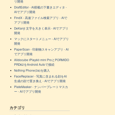
リ開発
DraftEditor - AI搭載の下書きエディタ -
AIでアプリ開発
FindX - 高速ファイル検索アプリ - AIで
アプリ開発
DeKanji 文字を大きく表示 - AIでアプリ
開発
マックにスタートメニュー - AIでアプリ
開発
PaperScan - 印刷物スキャンアプリ - AI
でアプリ開発
Alldocube iPlay60 mini ProとPORMIDO
PRD62をAndroid Autoで接続
Nothing Phone(3a)を購入
FaceReplacer - 写真に含まれる顔をAI
生成の顔で置き換え - AIでアプリ開発
PlateMasker - ナンバープレートマスカ
ー - AIでアプリ開発
カテゴリ