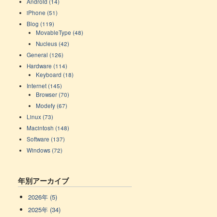
Android (14)
iPhone (51)
Blog (119)
MovableType (48)
Nucleus (42)
General (126)
Hardware (114)
Keyboard (18)
Internet (145)
Browser (70)
Modefy (67)
Linux (73)
Macintosh (148)
Software (137)
Windows (72)
年別アーカイブ
2026年 (5)
2025年 (34)