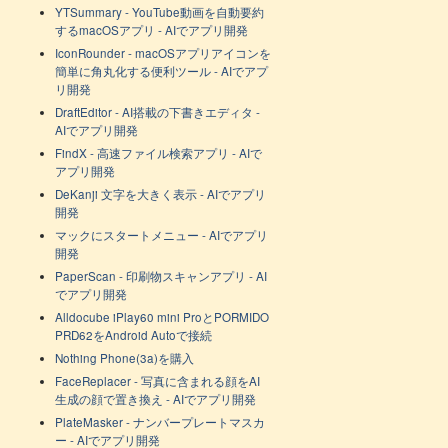
YTSummary - YouTube動画を自動要約
するmacOSアプリ - AIでアプリ開発
IconRounder - macOSアプリアイコンを
簡単に角丸化する便利ツール - AIでアプ
リ開発
DraftEditor - AI搭載の下書きエディタ -
AIでアプリ開発
FindX - 高速ファイル検索アプリ - AIで
アプリ開発
DeKanji 文字を大きく表示 - AIでアプリ
開発
マックにスタートメニュー - AIでアプリ
開発
PaperScan - 印刷物スキャンアプリ - AI
でアプリ開発
Alldocube iPlay60 mini ProとPORMIDO
PRD62をAndroid Autoで接続
Nothing Phone(3a)を購入
FaceReplacer - 写真に含まれる顔をAI
生成の顔で置き換え - AIでアプリ開発
PlateMasker - ナンバープレートマスカ
ー - AIでアプリ開発