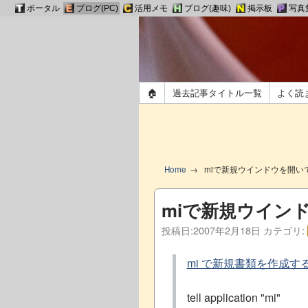
ポータル
ブログ(PC)
活用メモ
ブログ(趣味)
掲示板
写真
🏠
過去記事タイトル一覧
よく読
Home
miで新規ウインドウを開い
miで新規ウイン
投稿日:
2007年2月18日
カテゴリ:
mi で新規書類を作成する (Bo
tell application "mi"