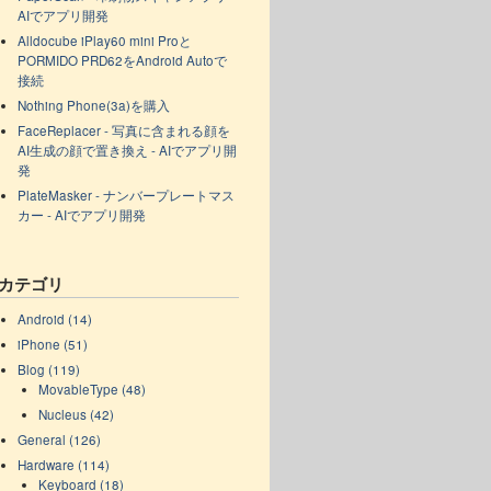
AIでアプリ開発
Alldocube iPlay60 mini Proと
PORMIDO PRD62をAndroid Autoで
接続
Nothing Phone(3a)を購入
FaceReplacer - 写真に含まれる顔を
AI生成の顔で置き換え - AIでアプリ開
発
PlateMasker - ナンバープレートマス
カー - AIでアプリ開発
カテゴリ
Android (14)
iPhone (51)
Blog (119)
MovableType (48)
Nucleus (42)
General (126)
Hardware (114)
Keyboard (18)