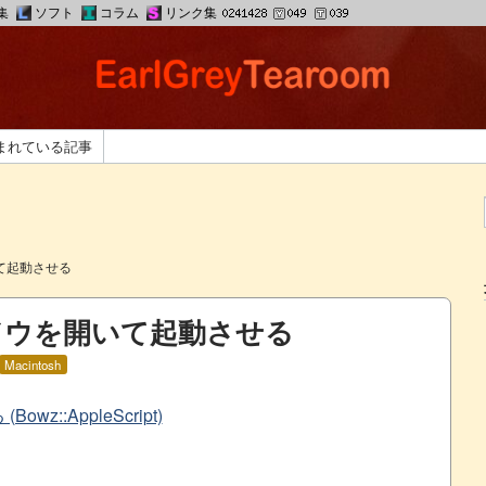
集
ソフト
コラム
リンク集
まれている記事
て起動させる
ドウを開いて起動させる
Macintosh
wz::AppleScript)