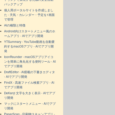
バックアップ
個人用ポータルサイトを作成しまし
た - 天気・カレンダー・予定を1画面
で管理
AIの種類と特徴
Android向けスタートメニュー風のホ
ームアプリ - AIでアプリ開発
YTSummary - YouTube動画を自動要
約するmacOSアプリ - AIでアプリ開
発
IconRounder - macOSアプリアイコ
ンを簡単に角丸化する便利ツール - AI
でアプリ開発
DraftEditor - AI搭載の下書きエディタ
- AIでアプリ開発
FindX - 高速ファイル検索アプリ - AI
でアプリ開発
DeKanji 文字を大きく表示 - AIでアプ
リ開発
マックにスタートメニュー - AIでアプ
リ開発
PaperScan - 印刷物スキャンアプリ -