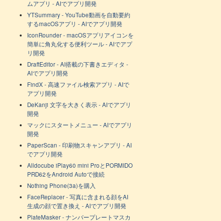
ムアプリ - AIでアプリ開発
YTSummary - YouTube動画を自動要約
するmacOSアプリ - AIでアプリ開発
IconRounder - macOSアプリアイコンを
簡単に角丸化する便利ツール - AIでアプ
リ開発
DraftEditor - AI搭載の下書きエディタ -
AIでアプリ開発
FindX - 高速ファイル検索アプリ - AIで
アプリ開発
DeKanji 文字を大きく表示 - AIでアプリ
開発
マックにスタートメニュー - AIでアプリ
開発
PaperScan - 印刷物スキャンアプリ - AI
でアプリ開発
Alldocube iPlay60 mini ProとPORMIDO
PRD62をAndroid Autoで接続
Nothing Phone(3a)を購入
FaceReplacer - 写真に含まれる顔をAI
生成の顔で置き換え - AIでアプリ開発
PlateMasker - ナンバープレートマスカ