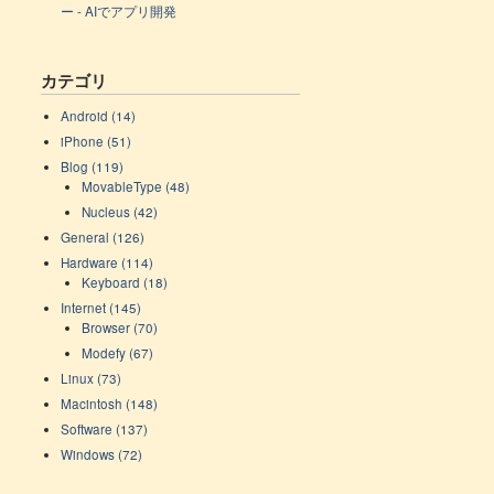
ー - AIでアプリ開発
カテゴリ
Android (14)
iPhone (51)
Blog (119)
MovableType (48)
Nucleus (42)
General (126)
Hardware (114)
Keyboard (18)
Internet (145)
Browser (70)
Modefy (67)
Linux (73)
Macintosh (148)
Software (137)
Windows (72)