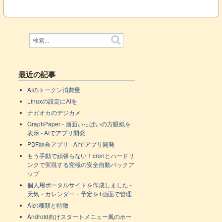
最近の記事
AIのトークン消費量
Linuxの設定にAIを
ナガオカのデジカメ
GraphPaper - 画面いっぱいの方眼紙を
表示 - AIでアプリ開発
PDF結合アプリ - AIでアプリ開発
もう手動で頑張らない！cronとハードリ
ンクで実現する究極の安全自動バックア
ップ
個人用ポータルサイトを作成しました -
天気・カレンダー・予定を1画面で管理
AIの種類と特徴
Android向けスタートメニュー風のホー