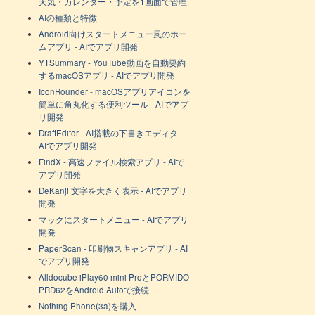
天気・カレンダー・予定を1画面で管理
AIの種類と特徴
Android向けスタートメニュー風のホー
ムアプリ - AIでアプリ開発
YTSummary - YouTube動画を自動要約
するmacOSアプリ - AIでアプリ開発
IconRounder - macOSアプリアイコンを
簡単に角丸化する便利ツール - AIでアプ
リ開発
DraftEditor - AI搭載の下書きエディタ -
AIでアプリ開発
FindX - 高速ファイル検索アプリ - AIで
アプリ開発
DeKanji 文字を大きく表示 - AIでアプリ
開発
マックにスタートメニュー - AIでアプリ
開発
PaperScan - 印刷物スキャンアプリ - AI
でアプリ開発
Alldocube iPlay60 mini ProとPORMIDO
PRD62をAndroid Autoで接続
Nothing Phone(3a)を購入