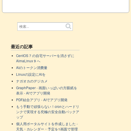
最近の記事
CentOS 7 の自宅サーバーを消さずに
AlmaLinux 9 へ
AIのトークン消費量
Linuxの設定にAIを
ナガオカのデジカメ
GraphPaper - 画面いっぱいの方眼紙を
表示 - AIでアプリ開発
PDF結合アプリ - AIでアプリ開発
もう手動で頑張らない！cronとハードリ
ンクで実現する究極の安全自動バックア
ップ
個人用ポータルサイトを作成しました -
天気・カレンダー・予定を1画面で管理