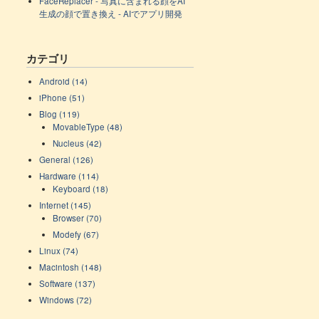
FaceReplacer - 写真に含まれる顔をAI
生成の顔で置き換え - AIでアプリ開発
カテゴリ
Android (14)
iPhone (51)
Blog (119)
MovableType (48)
Nucleus (42)
General (126)
Hardware (114)
Keyboard (18)
Internet (145)
Browser (70)
Modefy (67)
Linux (74)
Macintosh (148)
Software (137)
Windows (72)