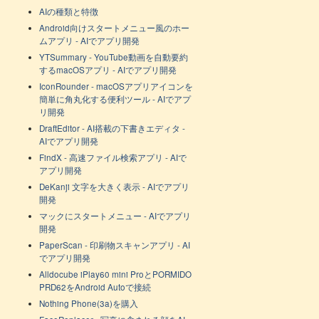
AIの種類と特徴
Android向けスタートメニュー風のホー
ムアプリ - AIでアプリ開発
YTSummary - YouTube動画を自動要約
するmacOSアプリ - AIでアプリ開発
IconRounder - macOSアプリアイコンを
簡単に角丸化する便利ツール - AIでアプ
リ開発
DraftEditor - AI搭載の下書きエディタ -
AIでアプリ開発
FindX - 高速ファイル検索アプリ - AIで
アプリ開発
DeKanji 文字を大きく表示 - AIでアプリ
開発
マックにスタートメニュー - AIでアプリ
開発
PaperScan - 印刷物スキャンアプリ - AI
でアプリ開発
Alldocube iPlay60 mini ProとPORMIDO
PRD62をAndroid Autoで接続
Nothing Phone(3a)を購入