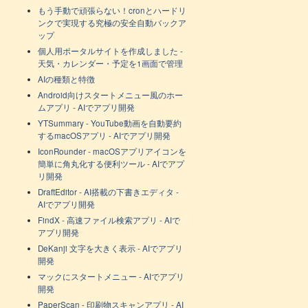
もう手動で頑張らない！cronとハードリ
ンクで実現する究極の安全自動バックア
ップ
個人用ポータルサイトを作成しました -
天気・カレンダー・予定を1画面で管理
AIの種類と特徴
Android向けスタートメニュー風のホー
ムアプリ - AIでアプリ開発
YTSummary - YouTube動画を自動要約
するmacOSアプリ - AIでアプリ開発
IconRounder - macOSアプリアイコンを
簡単に角丸化する便利ツール - AIでアプ
リ開発
DraftEditor - AI搭載の下書きエディタ -
AIでアプリ開発
FindX - 高速ファイル検索アプリ - AIで
アプリ開発
DeKanji 文字を大きく表示 - AIでアプリ
開発
マックにスタートメニュー - AIでアプリ
開発
PaperScan - 印刷物スキャンアプリ - AI