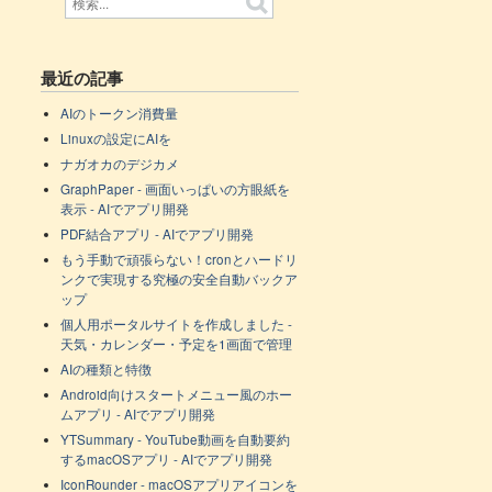
最近の記事
AIのトークン消費量
Linuxの設定にAIを
ナガオカのデジカメ
GraphPaper - 画面いっぱいの方眼紙を
表示 - AIでアプリ開発
PDF結合アプリ - AIでアプリ開発
もう手動で頑張らない！cronとハードリ
ンクで実現する究極の安全自動バックア
ップ
個人用ポータルサイトを作成しました -
天気・カレンダー・予定を1画面で管理
AIの種類と特徴
Android向けスタートメニュー風のホー
ムアプリ - AIでアプリ開発
YTSummary - YouTube動画を自動要約
するmacOSアプリ - AIでアプリ開発
IconRounder - macOSアプリアイコンを