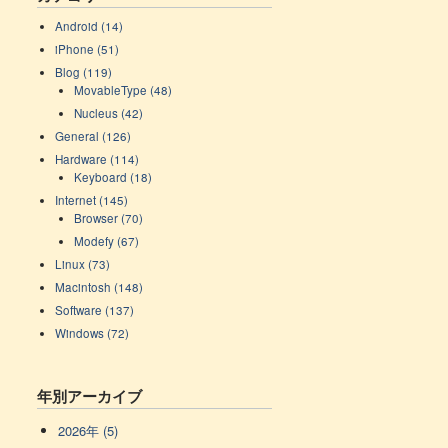
Android (14)
iPhone (51)
Blog (119)
MovableType (48)
Nucleus (42)
General (126)
Hardware (114)
Keyboard (18)
Internet (145)
Browser (70)
Modefy (67)
Linux (73)
Macintosh (148)
Software (137)
Windows (72)
年別アーカイブ
2026年 (5)