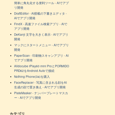
簡単に角丸化する便利ツール - AIでアプ
リ開発
DraftEditor - AI搭載の下書きエディタ -
AIでアプリ開発
FindX - 高速ファイル検索アプリ - AIで
アプリ開発
DeKanji 文字を大きく表示 - AIでアプリ
開発
マックにスタートメニュー - AIでアプリ
開発
PaperScan - 印刷物スキャンアプリ - AI
でアプリ開発
Alldocube iPlay60 mini ProとPORMIDO
PRD62をAndroid Autoで接続
Nothing Phone(3a)を購入
FaceReplacer - 写真に含まれる顔をAI
生成の顔で置き換え - AIでアプリ開発
PlateMasker - ナンバープレートマスカ
ー - AIでアプリ開発
カテゴリ