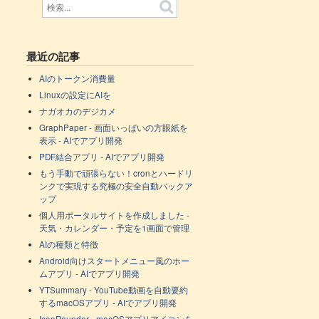
最近の記事
AIのトークン消費量
Linuxの設定にAIを
ナガオカのデジカメ
GraphPaper - 画面いっぱいの方眼紙を
表示 - AIでアプリ開発
PDF結合アプリ - AIでアプリ開発
もう手動で頑張らない！cronとハードリ
ンクで実現する究極の安全自動バックア
ップ
個人用ポータルサイトを作成しました -
天気・カレンダー・予定を1画面で管理
AIの種類と特徴
Android向けスタートメニュー風のホー
ムアプリ - AIでアプリ開発
YTSummary - YouTube動画を自動要約
するmacOSアプリ - AIでアプリ開発