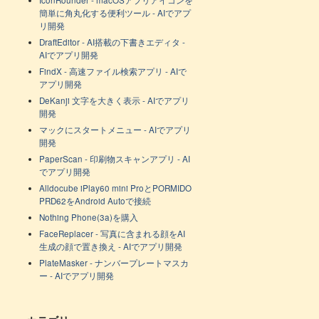
IconRounder - macOSアプリアイコンを
簡単に角丸化する便利ツール - AIでアプ
リ開発
DraftEditor - AI搭載の下書きエディタ -
AIでアプリ開発
FindX - 高速ファイル検索アプリ - AIで
アプリ開発
DeKanji 文字を大きく表示 - AIでアプリ
開発
マックにスタートメニュー - AIでアプリ
開発
PaperScan - 印刷物スキャンアプリ - AI
でアプリ開発
Alldocube iPlay60 mini ProとPORMIDO
PRD62をAndroid Autoで接続
Nothing Phone(3a)を購入
FaceReplacer - 写真に含まれる顔をAI
生成の顔で置き換え - AIでアプリ開発
PlateMasker - ナンバープレートマスカ
ー - AIでアプリ開発