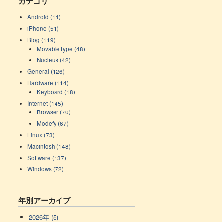
カテゴリ
Android (14)
iPhone (51)
Blog (119)
MovableType (48)
Nucleus (42)
General (126)
Hardware (114)
Keyboard (18)
Internet (145)
Browser (70)
Modefy (67)
Linux (73)
Macintosh (148)
Software (137)
Windows (72)
年別アーカイブ
2026年 (5)