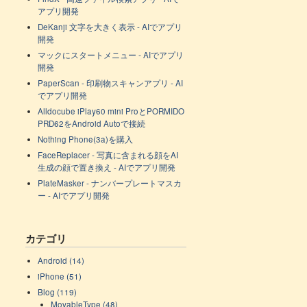
アプリ開発
DeKanji 文字を大きく表示 - AIでアプリ
開発
マックにスタートメニュー - AIでアプリ
開発
PaperScan - 印刷物スキャンアプリ - AI
でアプリ開発
Alldocube iPlay60 mini ProとPORMIDO
PRD62をAndroid Autoで接続
Nothing Phone(3a)を購入
FaceReplacer - 写真に含まれる顔をAI
生成の顔で置き換え - AIでアプリ開発
PlateMasker - ナンバープレートマスカ
ー - AIでアプリ開発
カテゴリ
Android (14)
iPhone (51)
Blog (119)
MovableType (48)