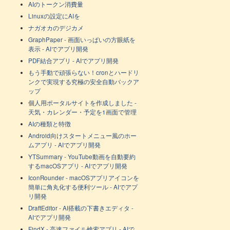
AIのトークン消費量
Linuxの設定にAIを
ナガオカのデジカメ
GraphPaper - 画面いっぱいの方眼紙を
表示 - AIでアプリ開発
PDF結合アプリ - AIでアプリ開発
もう手動で頑張らない！cronとハードリ
ンクで実現する究極の安全自動バックア
ップ
個人用ポータルサイトを作成しました -
天気・カレンダー・予定を1画面で管理
AIの種類と特徴
Android向けスタートメニュー風のホー
ムアプリ - AIでアプリ開発
YTSummary - YouTube動画を自動要約
するmacOSアプリ - AIでアプリ開発
IconRounder - macOSアプリアイコンを
簡単に角丸化する便利ツール - AIでアプ
リ開発
DraftEditor - AI搭載の下書きエディタ -
AIでアプリ開発
FindX - 高速ファイル検索アプリ - AIで