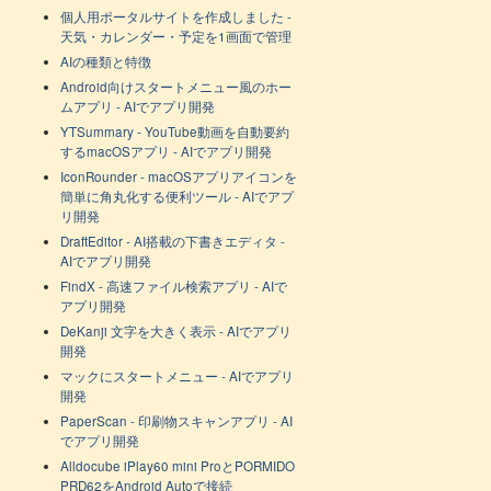
個人用ポータルサイトを作成しました -
天気・カレンダー・予定を1画面で管理
AIの種類と特徴
Android向けスタートメニュー風のホー
ムアプリ - AIでアプリ開発
YTSummary - YouTube動画を自動要約
するmacOSアプリ - AIでアプリ開発
IconRounder - macOSアプリアイコンを
簡単に角丸化する便利ツール - AIでアプ
リ開発
DraftEditor - AI搭載の下書きエディタ -
AIでアプリ開発
FindX - 高速ファイル検索アプリ - AIで
アプリ開発
DeKanji 文字を大きく表示 - AIでアプリ
開発
マックにスタートメニュー - AIでアプリ
開発
PaperScan - 印刷物スキャンアプリ - AI
でアプリ開発
Alldocube iPlay60 mini ProとPORMIDO
PRD62をAndroid Autoで接続