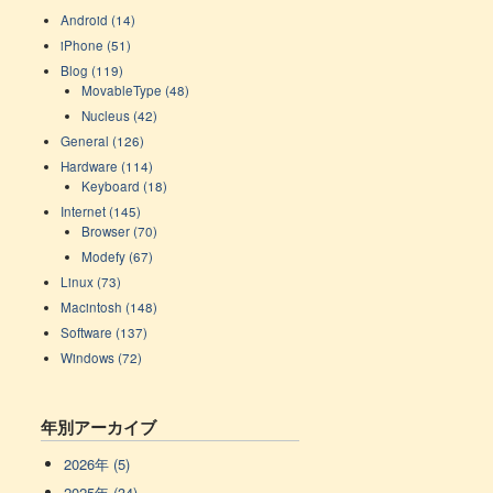
Android (14)
iPhone (51)
Blog (119)
MovableType (48)
Nucleus (42)
General (126)
Hardware (114)
Keyboard (18)
Internet (145)
Browser (70)
Modefy (67)
Linux (73)
Macintosh (148)
Software (137)
Windows (72)
年別アーカイブ
2026年 (5)
2025年 (34)