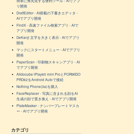
簡単に角丸化する便利ツール - AIでアプ
リ開発
DraftEditor - AI搭載の下書きエディタ -
AIでアプリ開発
FindX - 高速ファイル検索アプリ - AIで
アプリ開発
DeKanji 文字を大きく表示 - AIでアプリ
開発
マックにスタートメニュー - AIでアプリ
開発
PaperScan - 印刷物スキャンアプリ - AI
でアプリ開発
Alldocube iPlay60 mini ProとPORMIDO
PRD62をAndroid Autoで接続
Nothing Phone(3a)を購入
FaceReplacer - 写真に含まれる顔をAI
生成の顔で置き換え - AIでアプリ開発
PlateMasker - ナンバープレートマスカ
ー - AIでアプリ開発
カテゴリ