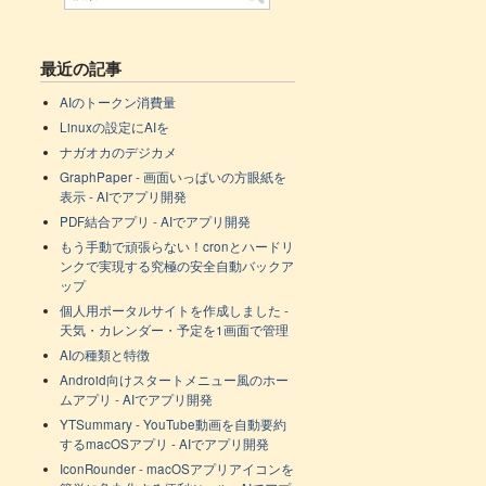
最近の記事
AIのトークン消費量
Linuxの設定にAIを
ナガオカのデジカメ
GraphPaper - 画面いっぱいの方眼紙を
表示 - AIでアプリ開発
PDF結合アプリ - AIでアプリ開発
もう手動で頑張らない！cronとハードリ
ンクで実現する究極の安全自動バックア
ップ
個人用ポータルサイトを作成しました -
天気・カレンダー・予定を1画面で管理
AIの種類と特徴
Android向けスタートメニュー風のホー
ムアプリ - AIでアプリ開発
YTSummary - YouTube動画を自動要約
するmacOSアプリ - AIでアプリ開発
IconRounder - macOSアプリアイコンを