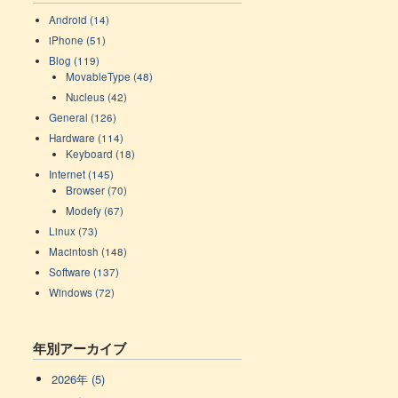
Android (14)
iPhone (51)
Blog (119)
MovableType (48)
Nucleus (42)
General (126)
Hardware (114)
Keyboard (18)
Internet (145)
Browser (70)
Modefy (67)
Linux (73)
Macintosh (148)
Software (137)
Windows (72)
年別アーカイブ
2026年 (5)