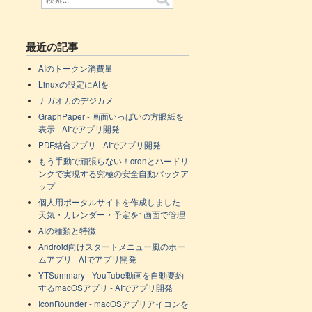
最近の記事
AIのトークン消費量
Linuxの設定にAIを
ナガオカのデジカメ
GraphPaper - 画面いっぱいの方眼紙を
表示 - AIでアプリ開発
PDF結合アプリ - AIでアプリ開発
もう手動で頑張らない！cronとハードリ
ンクで実現する究極の安全自動バックア
ップ
個人用ポータルサイトを作成しました -
天気・カレンダー・予定を1画面で管理
AIの種類と特徴
Android向けスタートメニュー風のホー
ムアプリ - AIでアプリ開発
YTSummary - YouTube動画を自動要約
するmacOSアプリ - AIでアプリ開発
IconRounder - macOSアプリアイコンを