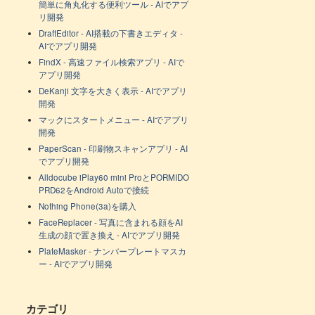
簡単に角丸化する便利ツール - AIでアプ
リ開発
DraftEditor - AI搭載の下書きエディタ -
AIでアプリ開発
FindX - 高速ファイル検索アプリ - AIで
アプリ開発
DeKanji 文字を大きく表示 - AIでアプリ
開発
マックにスタートメニュー - AIでアプリ
開発
PaperScan - 印刷物スキャンアプリ - AI
でアプリ開発
Alldocube iPlay60 mini ProとPORMIDO
PRD62をAndroid Autoで接続
Nothing Phone(3a)を購入
FaceReplacer - 写真に含まれる顔をAI
生成の顔で置き換え - AIでアプリ開発
PlateMasker - ナンバープレートマスカ
ー - AIでアプリ開発
カテゴリ