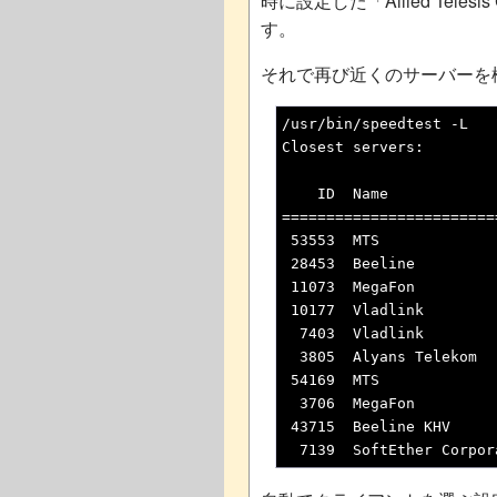
時に設定した「Allied Telesis
す。
それで再び近くのサーバーを検
/usr/bin/speedtest -L

Closest servers:

    ID  Name            
========================
 53553  MTS             
 28453  Beeline         
 11073  MegaFon         
 10177  Vladlink        
  7403  Vladlink        
  3805  Alyans Telekom  
 54169  MTS             
  3706  MegaFon         
 43715  Beeline KHV     
  7139  SoftEther Corpor