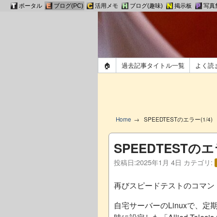
ポータル
ブログ(PC)
活用メモ
ブログ(趣味)
掲示板
写真
🏠
過去記事タイトル一覧
よく読
Home
SPEEDTESTのエラー(1/4)
SPEEDTESTのエラ
投稿日:
2025年1月 4日
カテゴリ:
再びスピードテストのコマン
自宅サーバーのLinuxで、