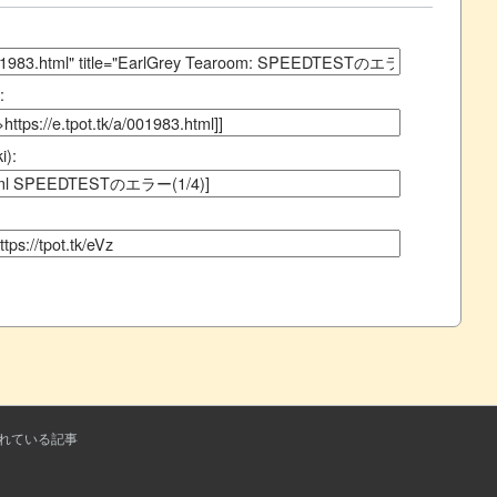
:
):
れている記事