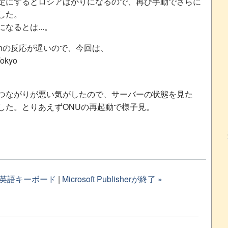
定にするとロシアばかりになるので、再び手動でさらに
した。
なるとは...。
rationの反応が遅いので、今回は、
Tokyo
つながりが悪い気がしたので、サーバーの状態を見た
した。とりあえずONUの再起動で様子見。
い英語キーボード
|
Microsoft Publisherが終了 »