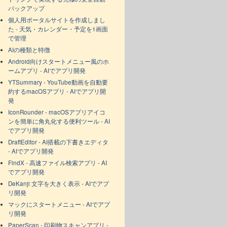
バックアップ
個人用ポータルサイトを作成しまし
た - 天気・カレンダー・予定を1画面
で管理
AIの種類と特徴
Android向けスタートメニュー風のホ
ームアプリ - AIでアプリ開発
YTSummary - YouTube動画を自動要
約するmacOSアプリ - AIでアプリ開
発
IconRounder - macOSアプリアイコ
ンを簡単に角丸化する便利ツール - AI
でアプリ開発
DraftEditor - AI搭載の下書きエディタ
- AIでアプリ開発
FindX - 高速ファイル検索アプリ - AI
でアプリ開発
DeKanji 文字を大きく表示 - AIでアプ
リ開発
マックにスタートメニュー - AIでアプ
リ開発
PaperScan - 印刷物スキャンアプリ -