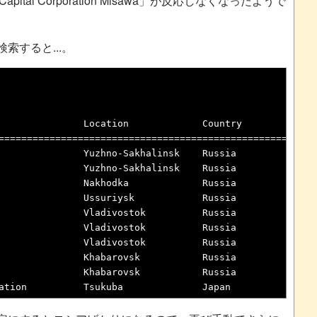
 Capital Corporation Misawa」が反応しなくなったようで
索すると...。
               Location             Country

======================================================

               Yuzhno-Sakhalinsk    Russia

               Yuzhno-Sakhalinsk    Russia

               Nakhodka             Russia

               Ussuriysk            Russia

               Vladivostok          Russia

               Vladivostok          Russia

               Vladivostok          Russia

               Khabarovsk           Russia

               Khabarovsk           Russia

ation          Tsukuba              Japan