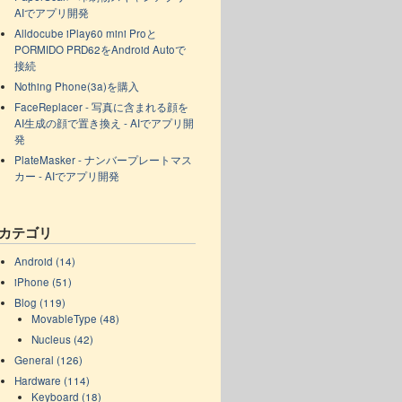
AIでアプリ開発
Alldocube iPlay60 mini Proと
PORMIDO PRD62をAndroid Autoで
接続
Nothing Phone(3a)を購入
FaceReplacer - 写真に含まれる顔を
AI生成の顔で置き換え - AIでアプリ開
発
PlateMasker - ナンバープレートマス
カー - AIでアプリ開発
カテゴリ
Android (14)
iPhone (51)
Blog (119)
MovableType (48)
Nucleus (42)
General (126)
Hardware (114)
Keyboard (18)