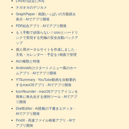
Linuxの設定にAIを
ナガオカのデジカメ
GraphPaper - 画面いっぱいの方眼紙を
表示 - AIでアプリ開発
PDF結合アプリ - AIでアプリ開発
もう手動で頑張らない！cronとハードリ
ンクで実現する究極の安全自動バックア
ップ
個人用ポータルサイトを作成しました -
天気・カレンダー・予定を1画面で管理
AIの種類と特徴
Android向けスタートメニュー風のホー
ムアプリ - AIでアプリ開発
YTSummary - YouTube動画を自動要約
するmacOSアプリ - AIでアプリ開発
IconRounder - macOSアプリアイコンを
簡単に角丸化する便利ツール - AIでアプ
リ開発
DraftEditor - AI搭載の下書きエディタ -
AIでアプリ開発
FindX - 高速ファイル検索アプリ - AIで
アプリ開発