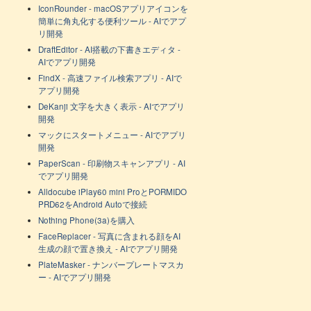
IconRounder - macOSアプリアイコンを
簡単に角丸化する便利ツール - AIでアプ
リ開発
DraftEditor - AI搭載の下書きエディタ -
AIでアプリ開発
FindX - 高速ファイル検索アプリ - AIで
アプリ開発
DeKanji 文字を大きく表示 - AIでアプリ
開発
マックにスタートメニュー - AIでアプリ
開発
PaperScan - 印刷物スキャンアプリ - AI
でアプリ開発
Alldocube iPlay60 mini ProとPORMIDO
PRD62をAndroid Autoで接続
Nothing Phone(3a)を購入
FaceReplacer - 写真に含まれる顔をAI
生成の顔で置き換え - AIでアプリ開発
PlateMasker - ナンバープレートマスカ
ー - AIでアプリ開発