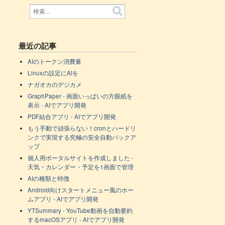
最近の記事
AIのトークン消費量
Linuxの設定にAIを
ナガオカのデジカメ
GraphPaper - 画面いっぱいの方眼紙を
表示 - AIでアプリ開発
PDF結合アプリ - AIでアプリ開発
もう手動で頑張らない！cronとハードリ
ンクで実現する究極の安全自動バックア
ップ
個人用ポータルサイトを作成しました -
天気・カレンダー・予定を1画面で管理
AIの種類と特徴
Android向けスタートメニュー風のホー
ムアプリ - AIでアプリ開発
YTSummary - YouTube動画を自動要約
するmacOSアプリ - AIでアプリ開発