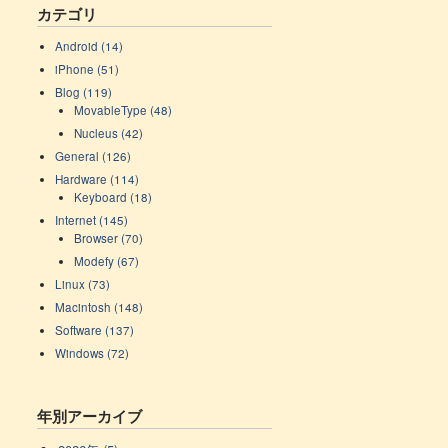
カテゴリ
Android (14)
iPhone (51)
Blog (119)
MovableType (48)
Nucleus (42)
General (126)
Hardware (114)
Keyboard (18)
Internet (145)
Browser (70)
Modefy (67)
Linux (73)
Macintosh (148)
Software (137)
Windows (72)
年別アーカイブ