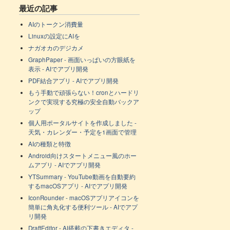
最近の記事
AIのトークン消費量
Linuxの設定にAIを
ナガオカのデジカメ
GraphPaper - 画面いっぱいの方眼紙を
表示 - AIでアプリ開発
PDF結合アプリ - AIでアプリ開発
もう手動で頑張らない！cronとハードリ
ンクで実現する究極の安全自動バックア
ップ
個人用ポータルサイトを作成しました -
天気・カレンダー・予定を1画面で管理
AIの種類と特徴
Android向けスタートメニュー風のホー
ムアプリ - AIでアプリ開発
YTSummary - YouTube動画を自動要約
するmacOSアプリ - AIでアプリ開発
IconRounder - macOSアプリアイコンを
簡単に角丸化する便利ツール - AIでアプ
リ開発
DraftEditor - AI搭載の下書きエディタ -