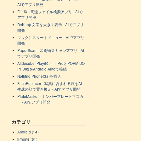
AIでアプリ開発
FindX - 高速ファイル検索アプリ - AIで
アプリ開発
DeKanji 文字を大きく表示 - AIでアプリ
開発
マックにスタートメニュー - AIでアプリ
開発
PaperScan - 印刷物スキャンアプリ - AI
でアプリ開発
Alldocube iPlay60 mini ProとPORMIDO
PRD62をAndroid Autoで接続
Nothing Phone(3a)を購入
FaceReplacer - 写真に含まれる顔をAI
生成の顔で置き換え - AIでアプリ開発
PlateMasker - ナンバープレートマスカ
ー - AIでアプリ開発
カテゴリ
Android (14)
iPhone (51)